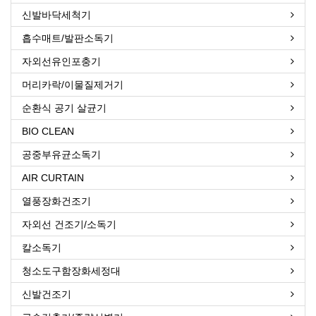
신발바닥세척기
흡수매트/발판소독기
자외선유인포충기
머리카락/이물질제거기
순환식 공기 살균기
BIO CLEAN
공중부유균소독기
AIR CURTAIN
열풍장화건조기
자외선 건조기/소독기
칼소독기
청소도구함장화세정대
신발건조기