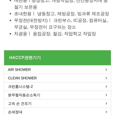
내한용ㅣ냉장창고, 개방작업장, 산간공장지대 동
절기 보온용
초내한용ㅣ 냉동창고, 제방공장, 빙과류 제조공장
무정전(대전방지)ㅣ 크린부스, IC공장, 컴퓨터실,
무균실, 무정전이 요구되는 장소
차광용ㅣ 용접공장, 철강, 작업학교 작업장
HACCP관련기기
AIR SHOWER
CLEAN SHOWER
크린룸시스템-2
분무형자동손소독기
고속 손 건조기
손세정대